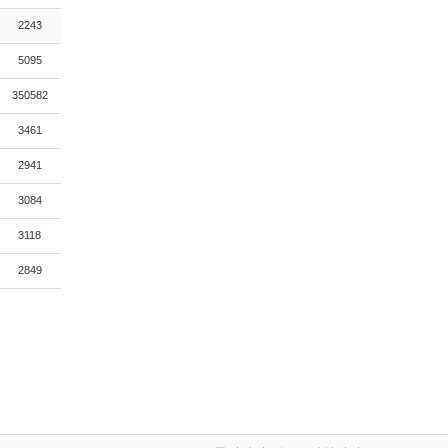
2243
5095
350582
3461
2941
3084
3118
2849