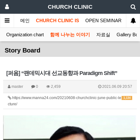
CHURCH CLINIC
메인
CHURCH CLINIC IS
OPEN SEMINAR
MINI
Organization chart
함께 나누는 이야기
자료실
Gallery Bo
Story Board
[퍼옴] “팬데믹시대 선교동향과 Paradigm Shift”
master
0
2,459
2021.06.09 20:57
https://www.manna24.com/20210608-churchclinic-june-public-le
1,134
cture/