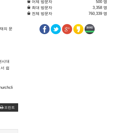
어제 방문자
500 명
최대 방문자
3,358 명
전체 방문자
760,339 명
현재의 문
현시대
서 쉽
chcli
프린트