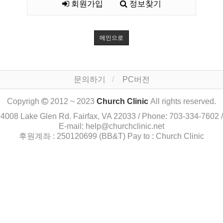
회원가입
정보찾기
메인으로
문의하기
PC버전
Copyrigh
2012 ~ 2023
Church Clinic
All rights reserved.
4008 Lake Glen Rd. Fairfax, VA 22033 / Phone: 703-334-7602 /
E-mail: help@churchclinic.net
후원계좌 : 250120699 (BB&T) Pay to : Church Clinic