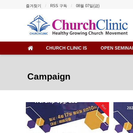
즐겨찾기
RSS 구독
08월 07일(금)
CHURCH CLINIC IS
OPEN SEMINA
Campaign
Hot