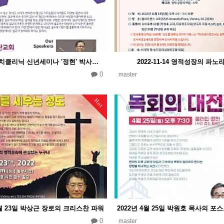
2023년 처치클리닉 신년세미나 '정현' 박사의 설교의 정석
2022-11-14 영적성장의 파노
0
master
Hot
5월 23일 박상근 장로의 크리스찬 파워
0
master