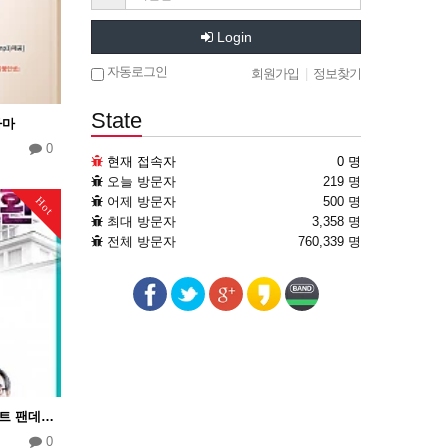
Login
자동로그인
회원가입
|
정보찾기
State
라마
0
현재 접속자
0 명
오늘 방문자
219 명
어제 방문자
500 명
Hot
최대 방문자
3,358 명
전체 방문자
760,339 명
2022년 4월 25일 박원호 목사의 포스트 팬데믹 목회의 대전환
0