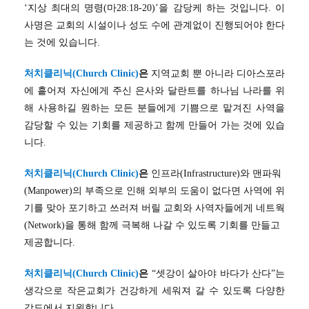
‘지상 최대의 명령(마28:18-20)’을 감당케 하는 것입니다. 이
사명은 교회의 시설이나 성도 수에 관계없이 진행되어야 한다
는 것에 있습니다.
처치클리닉(Church Clinic)
은
지역교회 뿐 아니라 디아스포라
에 흩어져 자신에게 주신 은사와 달란트를 하나님 나라를 위
해 사용하길 원하는 모든 분들에게 기쁨으로 맡겨진 사역을
감당할 수 있는 기회를 제공하고 함께 만들어 가는 것에 있습
니다.
처치클리닉(Church Clinic)
은
인프라(Infrastructure)와 맨파워
(Manpower)의 부족으로 인해 외부의 도움이 없다면 사역에 위
기를 맞아 포기하고 쓰러져 버릴 교회와 사역자들에게 네트웍
(Network)을 통해 함께 극복해 나갈 수 있도록 기회를 만들고
제공합니다.
처치클리닉(Church Clinic)
은
“셋강이 살아야 바다가 산다”는
생각으로 작은교회가 건강하게 세워져 갈 수 있도록 다양한
각도에서 지원합니다.