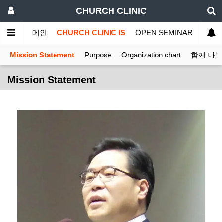
CHURCH CLINIC
메인
CHURCH CLINIC IS
OPEN SEMINAR
MINI
Mission Statement
Purpose
Organization chart
함께 나
Mission Statement