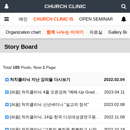
CHURCH CLINIC
메인
CHURCH CLINIC IS
OPEN SEMINAR
MINI
Organization chart
함께 나누는 이야기
자료실
Gallery Bo
Story Board
Total
185
Posts, Now
1
Page
처치클리닉 지난 강의들 다시보기
2022.02.04
[퍼옴] 처치클리닉 4월 오픈강좌 "예배-Up Grad…
2023.04.11
[퍼옴] 처치클리닉 신년세미나 "설교의 정석"
2023.02.08
[퍼옴] 처치클리닉, 14일 한국 디모데성경연구원과 영…
2022.11.08
[퍼옴] 처치클리닉 “교회의 본질을 회복하고 시작해요”
2022.10.19