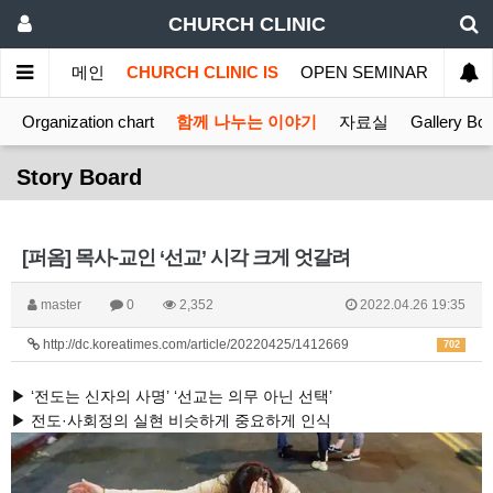
CHURCH CLINIC
메인
CHURCH CLINIC IS
OPEN SEMINAR
MINI
Organization chart
함께 나누는 이야기
자료실
Gallery Bo
Story Board
[퍼옴] 목사-교인 ‘선교’ 시각 크게 엇갈려
master
0
2,352
2022.04.26 19:35
http://dc.koreatimes.com/article/20220425/1412669
702
▶ ‘전도는 신자의 사명’ ‘선교는 의무 아닌 선택’
▶ 전도·사회정의 실현 비슷하게 중요하게 인식