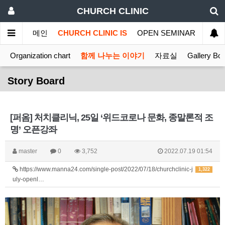
CHURCH CLINIC
메인
CHURCH CLINIC IS
OPEN SEMINAR
MINI
Organization chart
함께 나누는 이야기
자료실
Gallery Bo
Story Board
[퍼옴] 처치클리닉, 25일 ‘위드코로나 문화, 종말론적 조
명’ 오픈강좌
master
0
3,752
2022.07.19 01:54
https://www.manna24.com/single-post/2022/07/18/churchclinic-j
1,322
uly-openl…