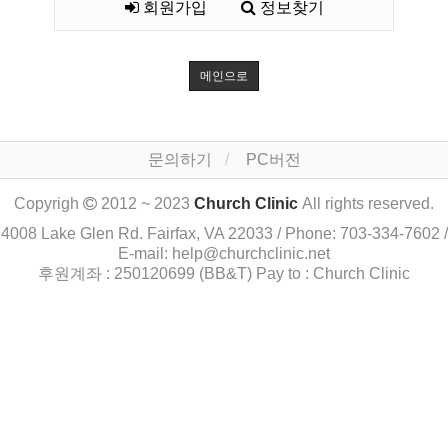
회원가입
정보찾기
메인으로
문의하기
PC버전
Copyrigh
2012 ~ 2023
Church Clinic
All rights reserved.
4008 Lake Glen Rd. Fairfax, VA 22033 / Phone: 703-334-7602 /
E-mail: help@churchclinic.net
후원계좌 : 250120699 (BB&T) Pay to : Church Clinic